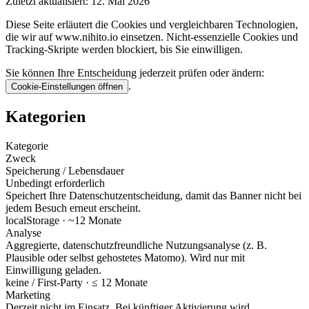
Zuletzt aktualisiert:
12. Mai 2026
Diese Seite erläutert die Cookies und vergleichbaren Technologien,
die wir auf www.nihito.io einsetzen. Nicht-essenzielle Cookies und
Tracking-Skripte werden blockiert, bis Sie einwilligen.
Sie können Ihre Entscheidung jederzeit prüfen oder ändern:
.
Cookie-Einstellungen öffnen
Kategorien
Kategorie
Zweck
Speicherung / Lebensdauer
Unbedingt erforderlich
Speichert Ihre Datenschutzentscheidung, damit das Banner nicht bei
jedem Besuch erneut erscheint.
localStorage · ~12 Monate
Analyse
Aggregierte, datenschutzfreundliche Nutzungsanalyse (z. B.
Plausible oder selbst gehostetes Matomo). Wird nur mit
Einwilligung geladen.
keine / First-Party · ≤ 12 Monate
Marketing
Derzeit nicht im Einsatz. Bei künftiger Aktivierung wird