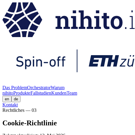
Das Problem
Orchestrator
Warum
nihito
Produkte
Fallstudien
Kunden
Team
en
de
Kontakt
Rechtliches — 03
Cookie-Richtlinie